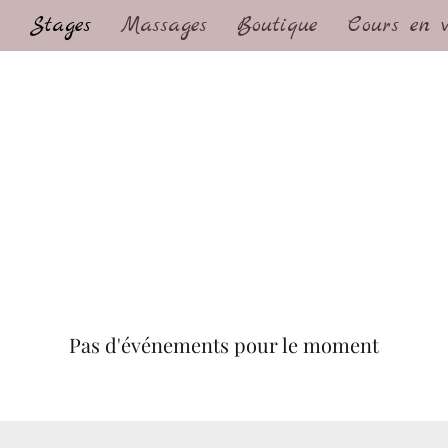
Stages
Massages
Boutique
Cours en v
Kanti Yoga et Soins
Yoga et soins à Pont-L'Evêque. Stages de Yoga et séjours Yoga au soleil
Pas d'événements pour le moment