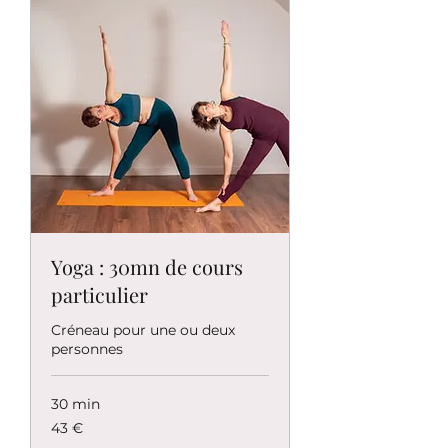
Yoga : 30mn de cours
particulier
Créneau pour une ou deux
personnes
30 min
43
43 €
euros