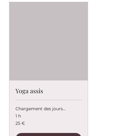
Yoga assis
Chargement des jours...
1 h
25
25 €
euros