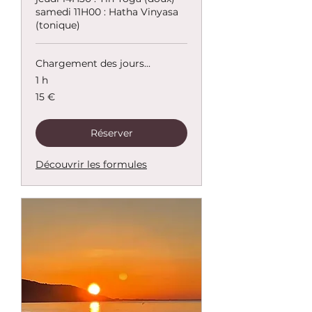
samedi 11H00 : Hatha Vinyasa
(tonique)
Chargement des jours...
1 h
15
15 €
euros
Réserver
Découvrir les formules