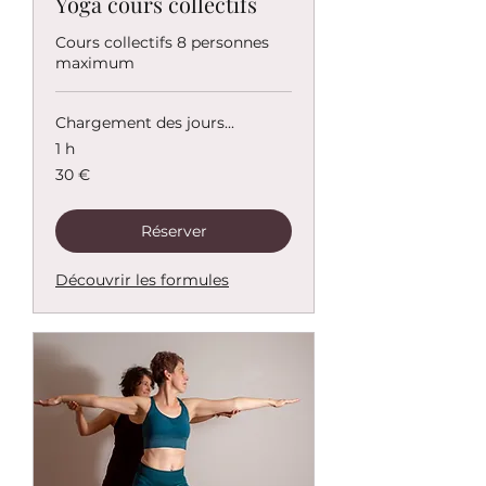
Yoga cours collectifs
Cours collectifs 8 personnes
maximum
Chargement des jours...
1 h
30
30 €
euros
Réserver
Découvrir les formules