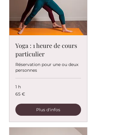
Yoga : 1 heure de cours
particulier
Réservation pour une ou deux
personnes
1 h
65
65 €
euros
Plus d'infos