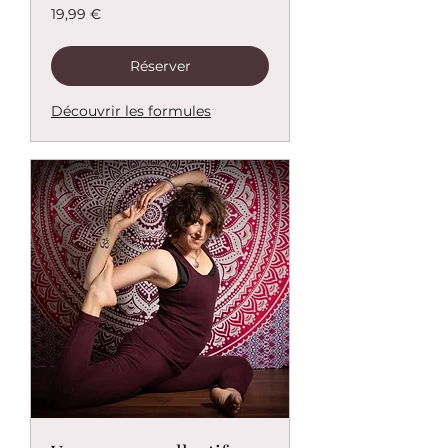
19,99
19,99 €
euros
Réserver
Découvrir les formules