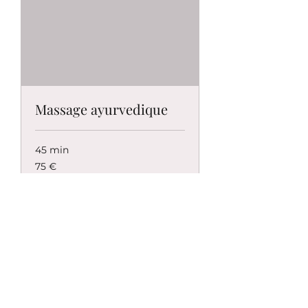
Massage ayurvedique
45 min
75
75 €
euros
Plus d'infos