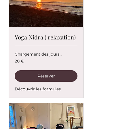
Yoga Nidra ( relaxation)
Chargement des jours...
20
20 €
euros
Réserver
Découvrir les formules