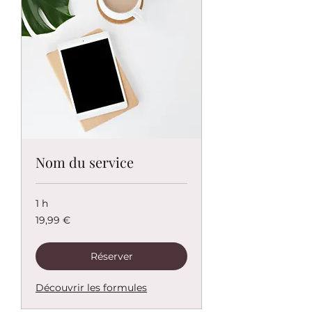
Nom du service
1 h
19,99
19,99 €
euros
Réserver
Découvrir les formules