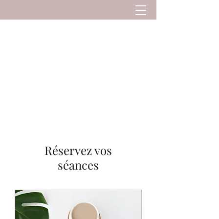
Kanti Yoga et Soins
Yoga et soins à Pont-L'Evêque. Stages de Yoga
et séjours Yoga au soleil
Réservez vos
séances