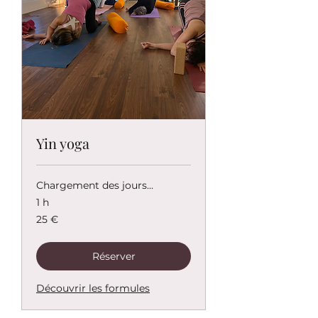
Yin yoga
Chargement des jours...
1 h
25
25 €
euros
Réserver
Découvrir les formules