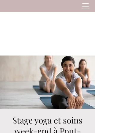
Kanti Yoga et Soins
Yoga et soins à Pont-L'Evêque. Stages de Yoga
et séjours Yoga au soleil
Stage yoga et soins
week-end à Pont-