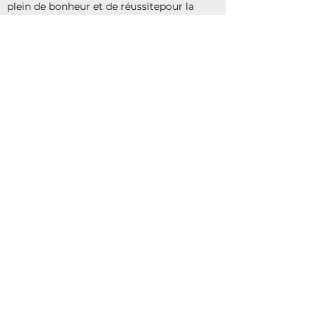
plein de bonheur et de réussitepour la
suite. A bientôt! Namaste
Sabrina
Magnifique moment, une bulle temporelle