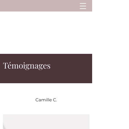
Kanti Yoga et Soins
Yoga et soins à Pont-L'Evêque. Stages de Yoga
et séjours Yoga au soleil
Témoignages
Camille C.