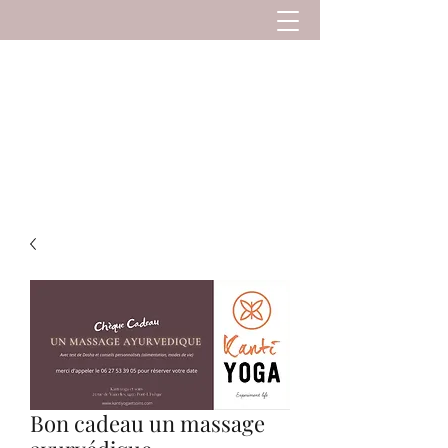
Kanti Yoga et Soins
Yoga et soins à Pont-L'Evêque. Stages de Yoga
et séjours Yoga au soleil
Bon cadeau un massage